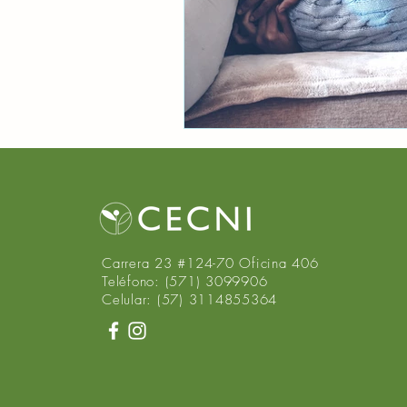
Carrera 23 #124-70 Oficina 406
Teléfono: (571) 3099906
Celular: (57) 3114855364