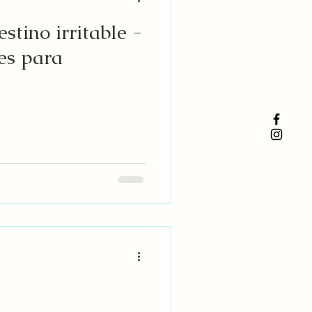
stino irritable -
es para
es.