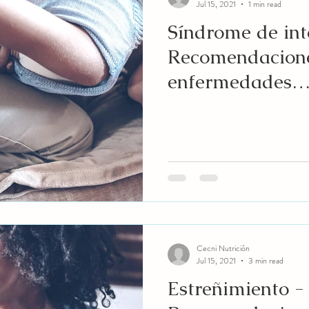
Jul 15, 2021
1 min read
Síndrome de inte
Recomendacion
enfermedades
gastrointestinal
Cecni Nutrición
Jul 15, 2021
3 min read
Estreñimiento -