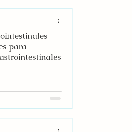
ointestinales -
es para
strointestinales