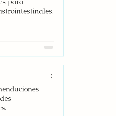
es para
strointestinales.
mendaciones
des
es.