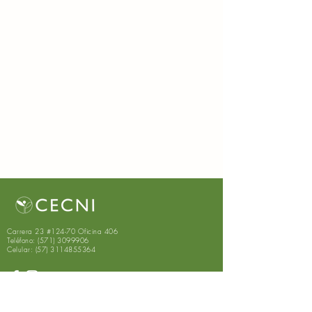
Carrera 23 #124-70 Oficina 406
Teléfono:
(571) 3099906
Celular:
(57) 3114855364