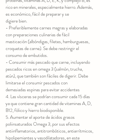
proteínas, vitaminas A, D, E, K, y complejo B, es
rico en minerales, especialmente hierro. Además, 
es económico, fácil de preparar y se
digiere bien.
- Preferiblemente carnes magras y elaboradas 
con preparaciones culinarias de fácil
masticación (albóndigas, filetes, hamburguesas, 
croquetas de carne). Se debe restringir el
consumo de embutidos.
- Consumir más pescado que carne, incluyendo 
pescados ricos en omega 3 (salmón, trucha,
atún), que también son fáciles de digerir. Debe 
limitarse el consumir pescados con
demasiadas espinas para evitar accidentes
4. Las vísceras se podrían consumir cada 15 días 
ya que contiene gran cantidad de vitaminas A, D,
B12, fólico y hierro biodisponible.
5. Aumentar el aporte de ácidos grasos 
poliinsaturados Omega 3, por sus efectos
antiinflamatorios, antitrombóticos, antiarrítmicos, 
hipolipemiantes y vasodilatadores, en este